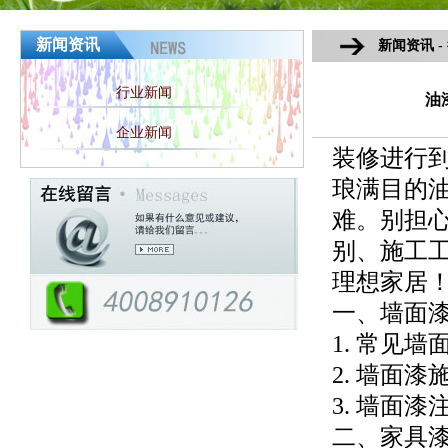
新闻资讯
新闻资讯 -
行业新闻
油
企业新闻
装修进行
琅满目的
难。别担
别、施工
理想家居
一、墙面
1. 常见
2. 墙面
3. 墙面
二、家具